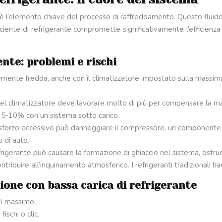
 è l’elemento chiave del processo di raffreddamento. Questo fluido s
ufficiente di refrigerante compromette significativamente l’efficie
nte: problemi e rischi
ntemente fredda, anche con il climatizzatore impostato sulla massi
el climatizzatore deve lavorare molto di più per compensare la ma
 5-10% con un sistema sotto carico.
 sforzo eccessivo può danneggiare il compressore, un componente co
 di auto.
efrigerante può causare la formazione di ghiaccio nel sistema, ostrue
ntribuire all’inquinamento atmosferico. I refrigeranti tradizionali 
ione con bassa carica di refrigerante
al massimo.
ischi o clic.