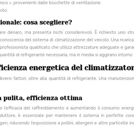
mico », provenienti dalle bocchette di ventilazione.
olo.
sionale: cosa scegliere?
are denaro, ma presenta rischi considerevoli. È richiesto uno st
a conoscenza del sistema di climatizzazione del veicolo. Una ricari
n professionista qualificato che utilizzi attrezzature adeguate e garant
uantità di refrigerante necessaria, ma in media si aggirano intorno 
fficienza energetica del climatizzato
diversi fattori, oltre alla quantità di refrigerante. Una manutenz
a pulita, efficienza ottima
endo l’efficacia del raffreddamento e aumentando il consumo energet
ore, è essenziale per mantenere il sistema in perfette condizi
i, riducendo l’esposizione a pollini, allergeni e altre particelle inq