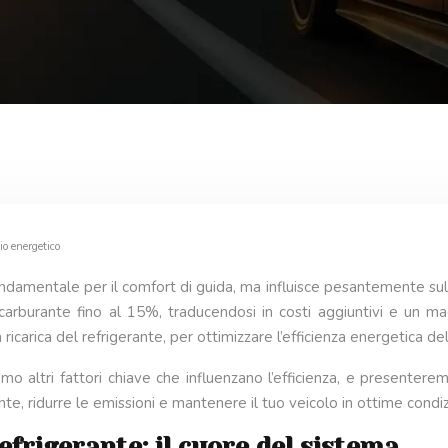
io energetico
fondamentale per il comfort di guida, ma influisce pesantemente su
carburante fino al 15%, traducendosi in costi aggiuntivi e un 
ricarica del refrigerante, per ottimizzare l’efficienza energetica del
mo altri fattori chiave che influenzano l’efficienza, e presentere
e, ridurre le emissioni e mantenere il tuo veicolo in ottime condiz
efrigerante: il cuore del sistema