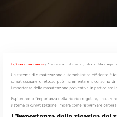
/
Cura e manutenzione
/ Ricarica aria condizionata: guida completa al risparm
Un sistema di climatizzazione automobilistico efficiente è 
climatizzazione difettoso può incrementare il consumo di 
l’importanza della manutenzione preventiva, in particolare la 
Esploreremo l’importanza della ricarica regolare, analizzere
sistema di climatizzazione. Impara come risparmiare carburant
L’importanza della ricarica del r