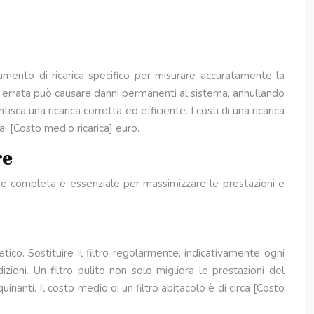
rumento di ricarica specifico per misurare accuratamente la
ca errata può causare danni permanenti al sistema, annullando
isca una ricarica corretta ed efficiente. I costi di una ricarica
ai [Costo medio ricarica] euro.
re
ione completa è essenziale per massimizzare le prestazioni e
ico. Sostituire il filtro regolarmente, indicativamente ogni
oni. Un filtro pulito non solo migliora le prestazioni del
uinanti. Il costo medio di un filtro abitacolo è di circa [Costo