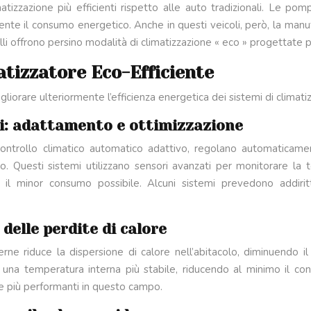
imatizzazione più efficienti rispetto alle auto tradizionali. Le po
mente il consumo energetico. Anche in questi veicoli, però, la man
lli offrono persino modalità di climatizzazione « eco » progettate 
atizzatore Eco-Efficiente
liorare ulteriormente l’efficienza energetica dei sistemi di climati
ti: adattamento e ottimizzazione
di controllo climatico automatico adattivo, regolano automaticam
o. Questi sistemi utilizzano sensori avanzati per monitorare l
 il minor consumo possibile. Alcuni sistemi prevedono addirit
 delle perdite di calore
derne riduce la dispersione di calore nell’abitacolo, diminuendo il
 una temperatura interna più stabile, riducendo al minimo il 
re più performanti in questo campo.