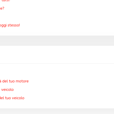
tutti?
re?
oggi stesso!
tà del tuo motore
o veicolo
del tuo veicolo