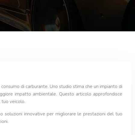
l consumo di carburante. Uno studio stima che un impianto di
maggiore impatto ambientale. Questo articolo approfondisce
 tuo veicolo.
mo soluzioni innovative per migliorare le prestazioni del tuo
ioni.