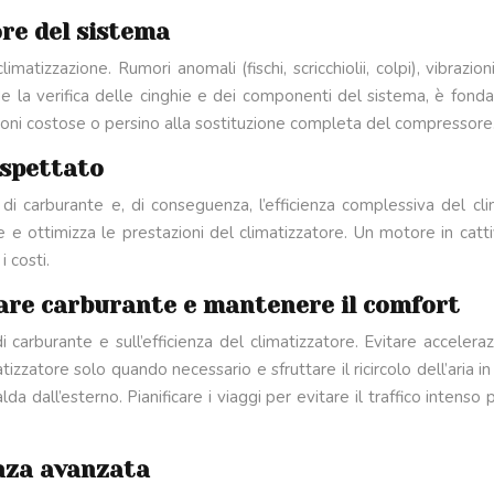
re del sistema
matizzazione. Rumori anomali (fischi, scricchiolii, colpi), vibrazi
la verifica delle cinghie e dei componenti del sistema, è fondame
zioni costose o persino alla sostituzione completa del compressore
aspettato
 di carburante e, di conseguenza, l’efficienza complessiva del 
 e ottimizza le prestazioni del climatizzatore. Un motore in catt
 costi.
miare carburante e mantenere il comfort
di carburante e sull’efficienza del climatizzatore. Evitare accele
izzatore solo quando necessario e sfruttare il ricircolo dell’aria i
lda dall’esterno. Pianificare i viaggi per evitare il traffico intens
enza avanzata