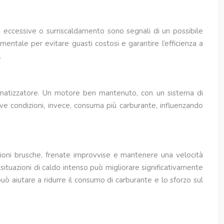
oni eccessive o surriscaldamento sono segnali di un possibile
ntale per evitare guasti costosi e garantire l’efficienza a
.
climatizzatore. Un motore ben mantenuto, con un sistema di
ive condizioni, invece, consuma più carburante, influenzando
razioni brusche, frenate improvvise e mantenere una velocità
n situazioni di caldo intenso può migliorare significativamente
o può aiutare a ridurre il consumo di carburante e lo sforzo sul