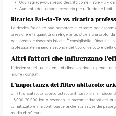
Odori sgradevoli, spesso descritti come « acre » o « chi
Aumento del tempo necessario per raffreddare l’abitac
Ricarica Fai-da-Te vs. ricarica profes
La ricarica fai-da-te può sembrare allettante per risparmi
pressione e la quantità di refrigerante, oltre a una profond
ogni possibile risparmio iniziale. È consigliabile affidarsi a u
professionale variano a seconda del tipo di veicolo e della q
Altri fattori che influenzano l’e
L’efficienza del tuo sistema di climatizzazione dipende da 
ridurre i consumi.
L’importanza del filtro abitacolo: ari
Un filtro abitacolo sporco ostacola il flusso d’aria, riduc
15.000-20.000 km o secondo le raccomandazioni del produtt
climatizzatore, ma contribuisce anche alla salute dei passegger
medio filtro] euro.