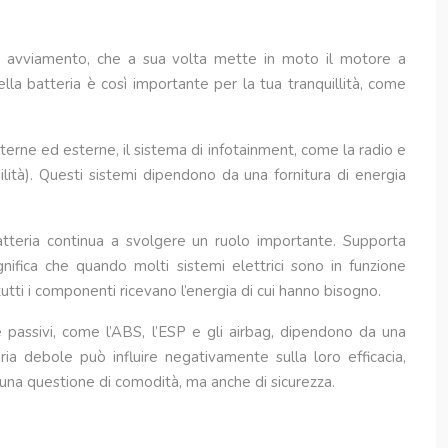
 di avviamento, che a sua volta mette in moto il motore a
la batteria è così importante per la tua tranquillità, come
interne ed esterne, il sistema di infotainment, come la radio e
ilità). Questi sistemi dipendono da una fornitura di energia
tteria continua a svolgere un ruolo importante. Supporta
gnifica che quando molti sistemi elettrici sono in funzione
tutti i componenti ricevano l’energia di cui hanno bisogno.
e passivi, come l’ABS, l’ESP e gli airbag, dipendono da una
ia debole può influire negativamente sulla loro efficacia,
 una questione di comodità, ma anche di sicurezza.