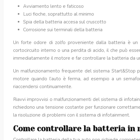
Avviamento lento e faticoso
Luci fioche, soprattutto al minimo
Spia della batteria accesa sul cruscotto
Corrosione sui terminali della batteria
Un forte odore di zolfo proveniente dalla batteria è un
cortocircuito interno o una perdita di acido, il che può ess
immediatamente il motore e far controllare la batteria da un
Un malfunzionamento frequente del sistema Start&Stop può
motore quando l’auto è ferma, ad esempio a un semaforo,
riaccendersi continuamente.
Riavvi improvvisi o malfunzionamenti del sistema di infotain
richiedono una tensione costante per funzionare correttame
la risoluzione di problemi con il sistema di infotainment.
Come controllare la batteria in
Controllare la batteria della tua auto non richiede competen