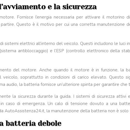
l’avviamento e la sicurezza
 motore. Fornisce l’energia necessaria per attivare il motorino
 partire. Questo è il motivo per cui una corretta manutenzione del
sistemi elettrici all’interno del veicolo. Questi includono le luci 
 (sistema antibloccaggio) e l’ESP (controllo elettronico della stab
amento del motore. Anche quando il motore è in funzione, la ba
el veicolo, soprattutto in condizioni di carico elevato. Questo si
a audio, la batteria fornisce un’ulteriore spinta per garantire che 
ente la sicurezza durante la guida. I sistemi di sicurezza attivi 
 in caso di emergenza. Un calo di tensione dovuto a una batter
da AutoAssistenza24.it, la manutenzione della batteria non è solo
na batteria debole