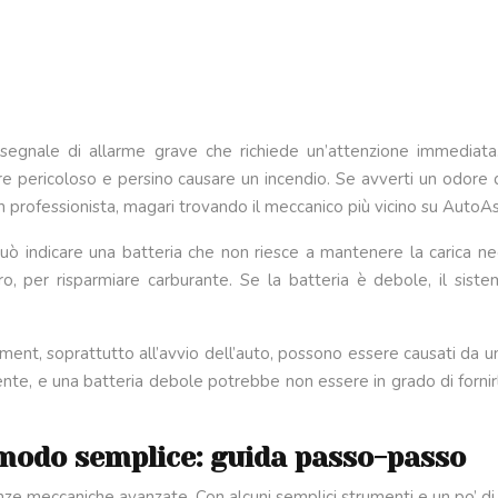
 segnale di allarme grave che richiede un’attenzione immediat
ere pericoloso e persino causare un incendio. Se avverti un odore 
 professionista, magari trovando il meccanico più vicino su AutoAs
 indicare una batteria che non riesce a mantenere la carica ne
 per risparmiare carburante. Se la batteria è debole, il sis
ment, soprattutto all’avvio dell’auto, possono essere causati da un
nte, e una batteria debole potrebbe non essere in grado di fornirl
 modo semplice: guida passo-passo
ze meccaniche avanzate. Con alcuni semplici strumenti e un po’ di 