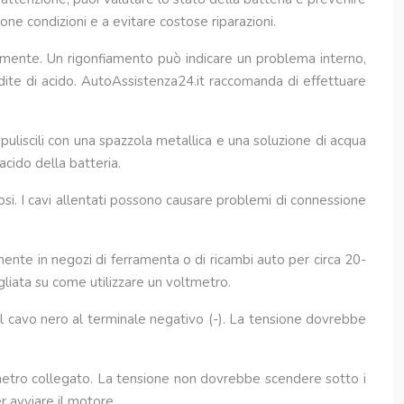
ne condizioni e a evitare costose riparazioni.
rnamente. Un rigonfiamento può indicare un problema interno,
dite di acido. AutoAssistenza24.it raccomanda di effettuare
 puliscili con una spazzola metallica e una soluzione di acqua
acido della batteria.
rosi. I cavi allentati possono causare problemi di connessione
ente in negozi di ferramenta o di ricambi auto per circa 20-
gliata su come utilizzare un voltmetro.
 il cavo nero al terminale negativo (-). La tensione dovrebbe
ltmetro collegato. La tensione non dovrebbe scendere sotto i
r avviare il motore.