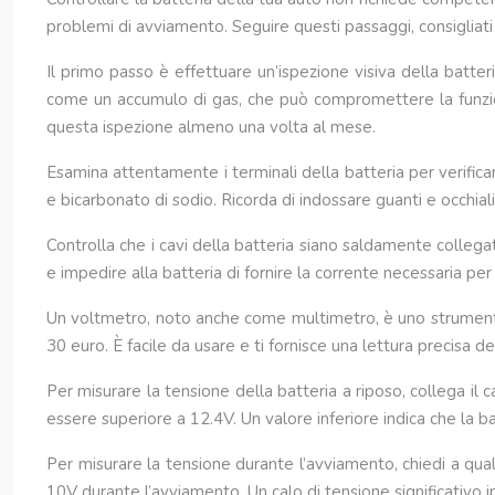
problemi di avviamento. Seguire questi passaggi, consigliati
Il primo passo è effettuare un’ispezione visiva della batte
come un accumulo di gas, che può compromettere la funziona
questa ispezione almeno una volta al mese.
Esamina attentamente i terminali della batteria per verificar
e bicarbonato di sodio. Ricorda di indossare guanti e occhiali
Controlla che i cavi della batteria siano saldamente collegat
e impedire alla batteria di fornire la corrente necessaria per
Un voltmetro, noto anche come multimetro, è uno strumento u
30 euro. È facile da usare e ti fornisce una lettura precisa 
Per misurare la tensione della batteria a riposo, collega il
essere superiore a 12.4V. Un valore inferiore indica che la ba
Per misurare la tensione durante l’avviamento, chiedi a qua
10V durante l’avviamento. Un calo di tensione significativo in