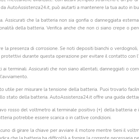
 da AutoAssistenza24.it, può aiutarti a mantenere la tua auto in buo
ria. Assicurati che la batteria non sia gonfia o danneggiata este
lità della batteria. Verifica anche che non ci siano crepe o per
e la presenza di corrosione. Se noti depositi bianchi o verdognoli,
 protettivi durante questa operazione per evitare il contatto con l’
i ai terminali. Assicurati che non siano allentati, danneggiati o cor
 l’avviamento.
tile per misurare la tensione della batteria. Puoi trovarlo facilm
dello stato della batteria. AutoAssistenza24.it offre una guida detta
 cavo rosso del voltmetro al terminale positivo (+) della batteria e
tteria potrebbe essere scarica o in cattive condizioni.
lcuno di girare la chiave per avviare il motore mentre tieni il vo
dica che la batteria ha difficoltà a fornire la corrente necessaria pe