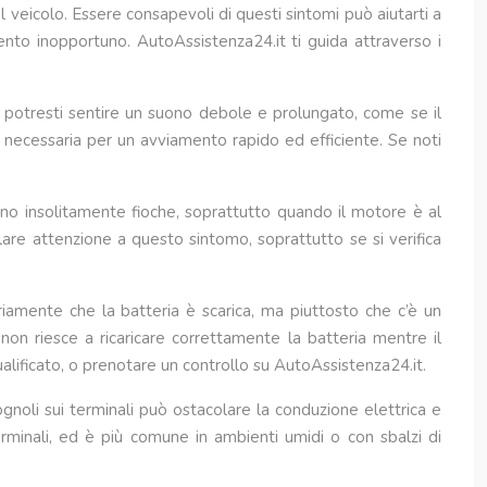
veicolo. Essere consapevoli di questi sintomi può aiutarti a
nto inopportuno. AutoAssistenza24.it ti guida attraverso i
, potresti sentire un suono debole e prolungato, come se il
e necessaria per un avviamento rapido ed efficiente. Se noti
 sono insolitamente fioche, soprattutto quando il motore è al
re attenzione a questo sintomo, soprattutto se si verifica
riamente che la batteria è scarica, ma piuttosto che c’è un
on riesce a ricaricare correttamente la batteria mentre il
qualificato, o prenotare un controllo su AutoAssistenza24.it.
ognoli sui terminali può ostacolare la conduzione elettrica e
 terminali, ed è più comune in ambienti umidi o con sbalzi di