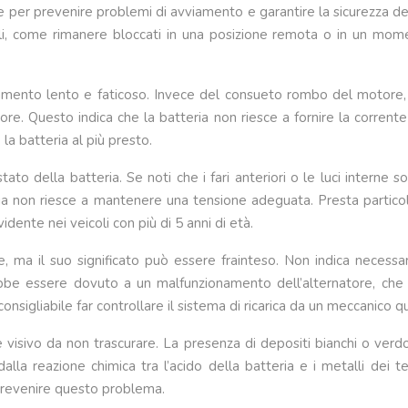
 per prevenire problemi di avviamento e garantire la sicurezza del 
li, come rimanere bloccati in una posizione remota o in un mome
vviamento lento e faticoso. Invece del consueto rombo del motore
tore. Questo indica che la batteria non riesce a fornire la corrent
la batteria al più presto.
stato della batteria. Se noti che i fari anteriori o le luci interne
 non riesce a mantenere una tensione adeguata. Presta particola
dente nei veicoli con più di 5 anni di età.
e, ma il suo significato può essere frainteso. Non indica necessa
be essere dovuto a un malfunzionamento dell’alternatore, che n
consigliabile far controllare il sistema di ricarica da un meccanico 
e visivo da non trascurare. La presenza di depositi bianchi o verd
 dalla reazione chimica tra l’acido della batteria e i metalli dei
 prevenire questo problema.