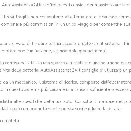
e. AutoAssistenza24.it ti offre questi consigli per massimizzare la d
no. I brevi tragitti non consentono all’alternatore di ricaricare c
 di combinare più commissioni in un unico viaggio per consentire all
ento. Evita di lasciare le luci accese o utilizzare il sistema di 
l motore non è in funzione, scaricandola gradualmente.
 la corrosione. Utilizza una spazzola metallica e una soluzione di ac
ita della batteria. AutoAssistenza24.it consiglia di utilizzare un p
to da un meccanico. Il sistema di ricarica, composto dall’alternatore
 in questo sistema può causare una carica insufficiente o eccessiv
a adatta alle specifiche della tua auto. Consulta il manuale del pr
 inadatta può comprometterne le prestazioni e ridurne la durata.
ca completa