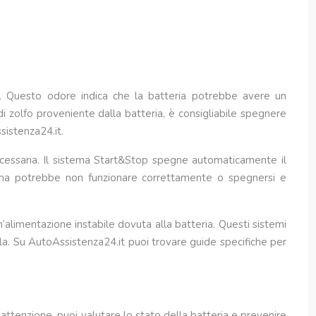
a. Questo odore indica che la batteria potrebbe avere un
di zolfo proveniente dalla batteria, è consigliabile spegnere
sistenza24.it.
cessaria. Il sistema Start&Stop spegne automaticamente il
tema potrebbe non funzionare correttamente o spegnersi e
’alimentazione instabile dovuta alla batteria. Questi sistemi
a. Su AutoAssistenza24.it puoi trovare guide specifiche per
attenzione, puoi valutare lo stato della batteria e prevenire