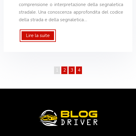
comprensione o interpretazione della segnaletica
stradale. Una conoscenza approfondita del codice
della strada e della segnaletica…
Lire la suite
1
2
3
4