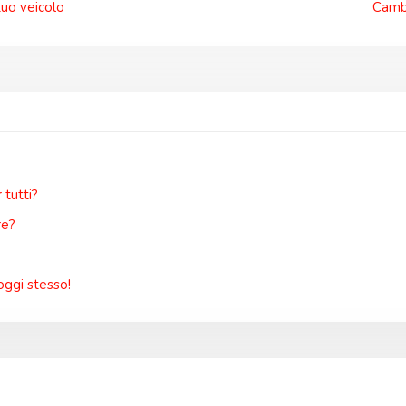
tuo veicolo
Cambi
tutti?
re?
oggi stesso!