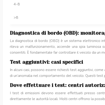
4-8
>8
Diagnostica di bordo (OBD): monitorag
La diagnostica di bordo (OBD) è un sistema elettronico in
rileva un malfunzionamento, accende una spia luminosa su
consentiti. È fondamentale far controllare il veicolo da un me
Test aggiuntivi: casi specifici
In alcuni casi, possono essere richiesti test aggiuntivi, co
di un’anomalia nel comportamento del veicolo. Questi test p
Dove effettuare i test: centri autoriz
I test di emissioni devono essere effettuati presso centri 
direttamente le autorità locali. Molti centri offrono la possi