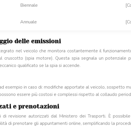
Biennale
[C
Annuale
[C
gio delle emissioni
tegrato nel veicolo che monitora costantemente il funzionamento
l cruscotto (spia motore). Questa spia segnala un potenziale pr
ccanico qualificato se la spia si accende.
me ad esempio in caso di: modifiche apportate al veicolo, sospetto 
ossono essere più costosi e complessi rispetto al collaudo period
zati e prenotazioni
di revisione autorizzati dal Ministero dei Trasporti. È possibile
bilità di prenotare gli appuntamenti online, semplificando la proced