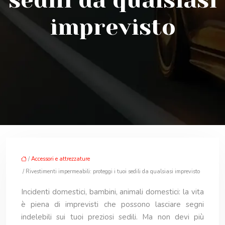
sedili da qualsiasi
imprevisto
/
Accessori e attrezzature
/ Rivestimenti impermeabili: proteggi i tuoi sedili da qualsiasi imprevisto
Incidenti domestici, bambini, animali domestici: la vita
è piena di imprevisti che possono lasciare segni
indelebili sui tuoi preziosi sedili. Ma non devi più