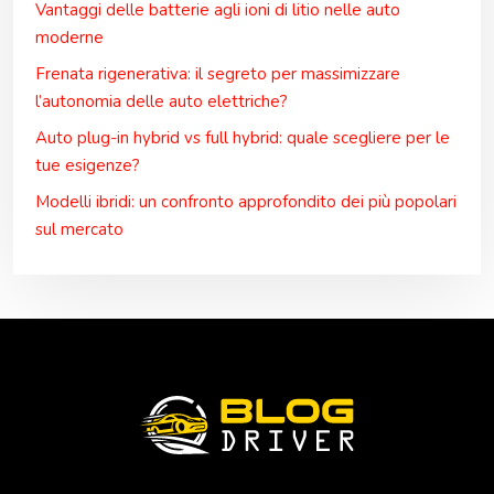
Vantaggi delle batterie agli ioni di litio nelle auto
moderne
Frenata rigenerativa: il segreto per massimizzare
l’autonomia delle auto elettriche?
Auto plug-in hybrid vs full hybrid: quale scegliere per le
tue esigenze?
Modelli ibridi: un confronto approfondito dei più popolari
sul mercato