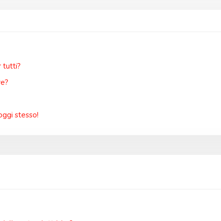
tutti?
re?
oggi stesso!