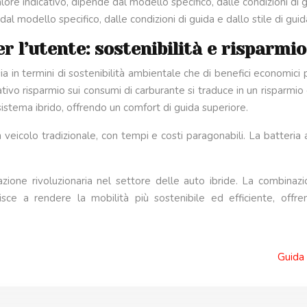
alore indicativo, dipende dal modello specifico, dalle condizioni di gu
dal modello specifico, dalle condizioni di guida e dallo stile di guid
r l’utente: sostenibilità e risparmio
sia in termini di sostenibilità ambientale che di benefici economici 
icativo risparmio sui consumi di carburante si traduce in un risparm
el sistema ibrido, offrendo un comfort di guida superiore.
veicolo tradizionale, con tempi e costi paragonabili. La batteria a
zione rivoluzionaria nel settore delle auto ibride. La combinazio
buisce a rendere la mobilità più sostenibile ed efficiente, off
Guida 