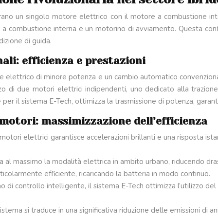
egrano un singolo motore elettrico con il motore a combustione inte
ore a combustione interna e un motorino di avviamento. Questa co
dizione di guida.
ali: efficienza e prestazioni
tore elettrico di minore potenza e un cambio automatico convenzionale
zzo di due motori elettrici indipendenti, uno dedicato alla trazione
per il sistema E-Tech, ottimizza la trasmissione di potenza, garant
motori: massimizzazione dell’efficienza
otori elettrici garantisce accelerazioni brillanti e una risposta ist
ta al massimo la modalità elettrica in ambito urbano, riducendo dr
rticolarmente efficiente, ricaricando la batteria in modo continuo.
mo di controllo intelligente, il sistema E-Tech ottimizza l’utilizzo d
istema si traduce in una significativa riduzione delle emissioni di a