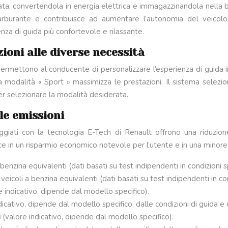
enata, convertendola in energia elettrica e immagazzinandola nella
arburante e contribuisce ad aumentare l’autonomia del veicolo i
nza di guida più confortevole e rilassante.
ioni alle diverse necessità
ermettono al conducente di personalizzare l’esperienza di guida in
la modalità « Sport » massimizza le prestazioni. Il sistema selez
 selezionare la modalità desiderata.
 le emissioni
giati con la tecnologia E-Tech di Renault offrono una riduzione 
ce in un risparmio economico notevole per l’utente e in una minore
 benzina equivalenti (dati basati su test indipendenti in condizioni s
 veicoli a benzina equivalenti (dati basati su test indipendenti in con
e indicativo, dipende dal modello specifico).
dicativo, dipende dal modello specifico, dalle condizioni di guida e d
i
(valore indicativo, dipende dal modello specifico).