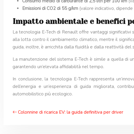
Consumo medio di carburante di 2,5 litri per 100 km
(v
Emissioni di CO2 di 55 g/km
(valore indicativo, dipende 
Impatto ambientale e benefici pe
La tecnologia E-Tech di Renault offre vantaggi significativi 
alla lotta contro il cambiamento climatico, mentre il signif
guida, inoltre, è arricchita dalla fluidità e dalla reattività d
La manutenzione del sistema E-Tech è simile a quella di un 
garantendo un’elevata affidabilità nel tempo.
In conclusione, la tecnologia E-Tech rappresenta un’innova
dell’energia e un’esperienza di guida migliorata, contri
automobilistico più ecologico.
Colonnine di ricarica EV: la guida definitiva per driver