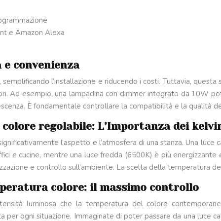
programmazione
tant e Amazon Alexa
à e convenienza
plificando l’installazione e riducendo i costi. Tuttavia, questa s
uttori. Ad esempio, una lampadina con dimmer integrato da 10W po
escenza. È fondamentale controllare la compatibilità e la qualità d
colore regolabile: L’Importanza dei kelvi
significativamente l’aspetto e l’atmosfera di una stanza. Una luce c
fici e cucine, mentre una luce fredda (6500K) è più energizzante e 
lizzazione e controllo sull’ambiente. La scelta della temperatura de
eratura colore: il massimo controllo
’intensità luminosa che la temperatura del colore contemporan
ta per ogni situazione. Immaginate di poter passare da una luce ca