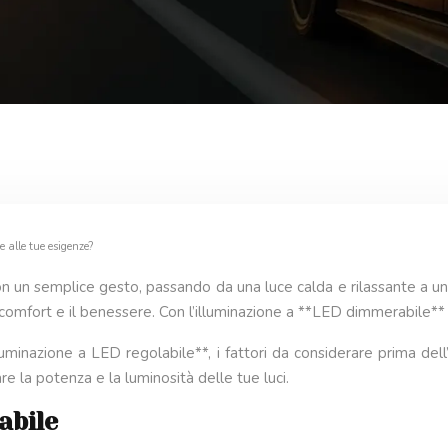
e alle tue esigenze?
n un semplice gesto, passando da una luce calda e rilassante a una
omfort e il benessere. Con l’illuminazione a **LED dimmerabile** e
uminazione a LED regolabile**, i fattori da considerare prima dell’ac
are la potenza e la luminosità delle tue luci.
abile