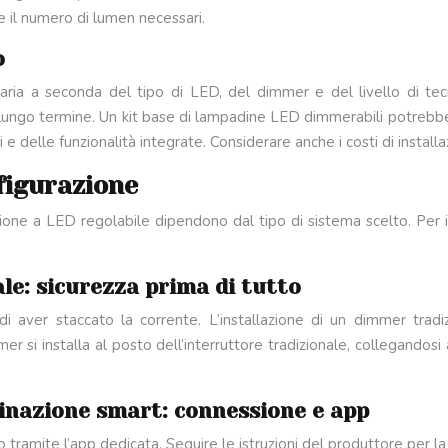
e il numero di lumen necessari.
o
varia a seconda del tipo di LED, del dimmer e del livello di te
nel lungo termine. Un kit base di lampadine LED dimmerabili potre
e delle funzionalità integrate. Considerare anche i costi di installa
nfigurazione
azione a LED regolabile dipendono dal tipo di sistema scelto. Per in
le: sicurezza prima di tutto
si di aver staccato la corrente. L’installazione di un dimmer trad
r si installa al posto dell’interruttore tradizionale, collegandosi a
minazione smart: connessione e app
 tramite l’app dedicata. Seguire le istruzioni del produttore per l