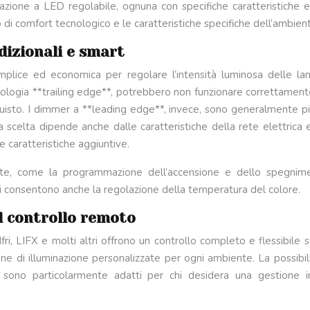
azione a LED regolabile, ognuna con specifiche caratteristiche e 
llo di comfort tecnologico e le caratteristiche specifiche dell’ambien
dizionali e smart
emplice ed economica per regolare l’intensità luminosa delle l
ologia **trailing edge**, potrebbero non funzionare correttamente c
isto. I dimmer a **leading edge**, invece, sono generalmente più
scelta dipende anche dalle caratteristiche della rete elettrica 
e caratteristiche aggiuntive.
nzate, come la programmazione dell’accensione e dello spegnim
lli consentono anche la regolazione della temperatura del colore.
l controllo remoto
i, LIFX e molti altri offrono un controllo completo e flessibile s
ene di illuminazione personalizzate per ogni ambiente. La possibili
ono particolarmente adatti per chi desidera una gestione int