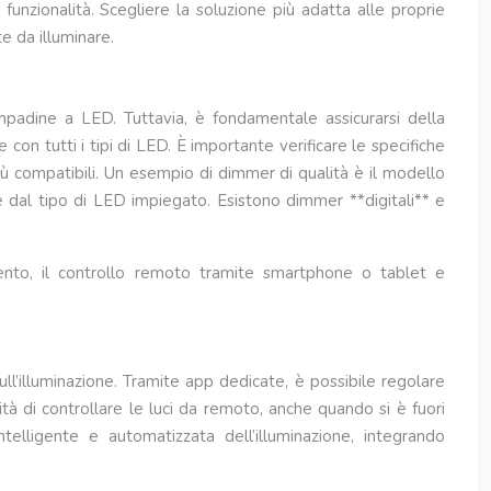
funzionalità. Scegliere la soluzione più adatta alle proprie
te da illuminare.
ampadine a LED. Tuttavia, è fondamentale assicurarsi della
on tutti i tipi di LED. È importante verificare le specifiche
 compatibili. Un esempio di dimmer di qualità è il modello
e dal tipo di LED impiegato. Esistono dimmer **digitali** e
ento, il controllo remoto tramite smartphone o tablet e
ull’illuminazione. Tramite app dedicate, è possibile regolare
tà di controllare le luci da remoto, anche quando si è fuori
elligente e automatizzata dell’illuminazione, integrando