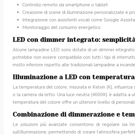
Controllo remoto da smartphone o tablet
Creazione di scene di illuminazione personalizzate e 
Integrazione con assistenti vocali come Google Assis
Monitoraggio del consumo energetico
LED con dimmer integrato: semplicit
Alcune lampadine LED sono dotate di un dimmer integrato, sem
potrebbe non essere compatibile con tutti i tipi di interr
molto inferiore rispetto alle tradizionali lampadine a incand
Illuminazione a LED con temperatura 
La temperatura del colore, misurata in Kelvin (K), influenza 
o la camera da letto. Una luce neutra (4000K) è adatta a uf
temperatura del colore offre un ulteriore livello di persona
Combinazione di dimmerazione e temp
Le soluzioni più avanzate consentono di regolare sia l
sull’illuminazione, permettendo di creare l’atmosfera perfet