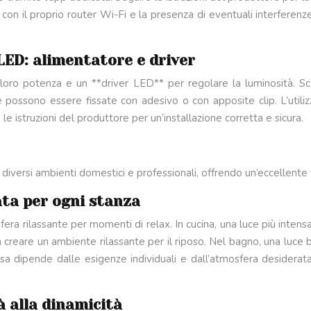
 con il proprio router Wi-Fi e la presenza di eventuali interferen
 LED: alimentatore e driver
oro potenza e un **driver LED** per regolare la luminosità. Sc
isce possono essere fissate con adesivo o con apposite clip. L’ut
e istruzioni del produttore per un’installazione corretta e sicura.
diversi ambienti domestici e professionali, offrendo un’eccellente fl
ata per ogni stanza
ra rilassante per momenti di relax. In cucina, una luce più intensa e
 creare un ambiente rilassante per il riposo. Nel bagno, una luce b
sa dipende dalle esigenze individuali e dall’atmosfera desiderata
à alla dinamicità