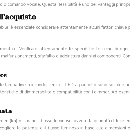
 o comando vocale. Questa flessibilità è uno dei vantaggi principal
l’acquisto
bile, è essenziale considerare attentamente alcuni fattori chiave pe
ntale. Verificare attentamente le specifiche tecniche di ogni 
 malfunzionamenti, sfarfallio o addirittura danni ai componenti. 
sce
lle lampadine a incandescenza. I LED a pannello sono sottili e ada
atteristiche di dimmerabilità e compatibilità con i dimmer. Ad ese
uata
umen (lm) misurano il flusso luminoso, ovvero la quantità di luce 
iere la potenza e il flusso luminoso in base alle dimensioni della