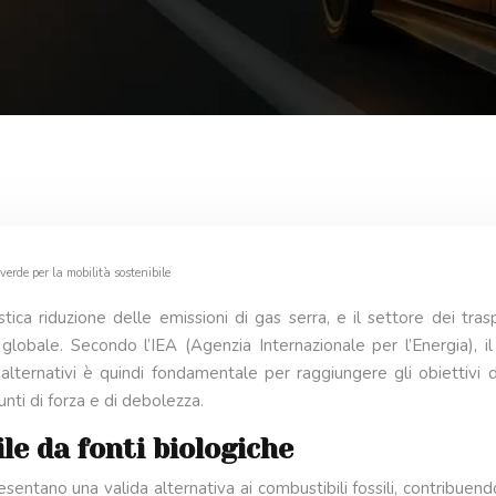
erde per la mobilità sostenibile
ica riduzione delle emissioni di gas serra, e il settore dei tras
da globale. Secondo l’IEA (Agenzia Internazionale per l’Energia), i
i alternativi è quindi fondamentale per raggiungere gli obiettivi
nti di forza e di debolezza.
le da fonti biologiche
sentano una valida alternativa ai combustibili fossili, contribuendo 