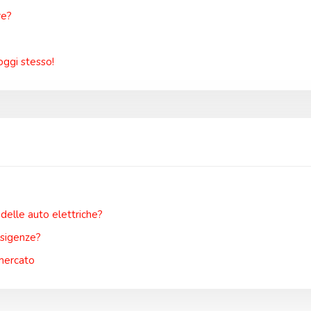
re?
oggi stesso!
 delle auto elettriche?
esigenze?
 mercato