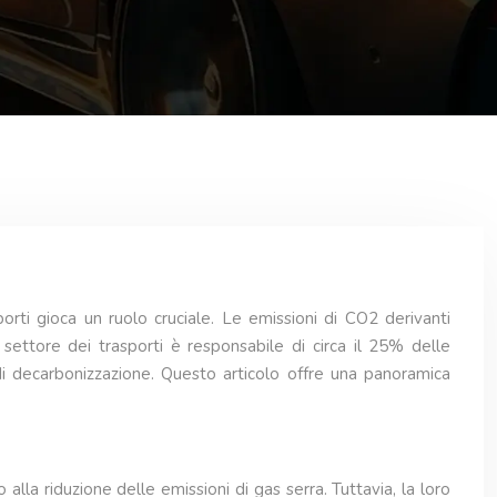
porti gioca un ruolo cruciale. Le emissioni di CO2 derivanti
l settore dei trasporti è responsabile di circa il 25% delle
 di decarbonizzazione. Questo articolo offre una panoramica
alla riduzione delle emissioni di gas serra. Tuttavia, la loro