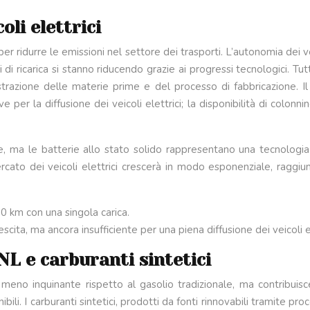
oli elettrici
per ridurre le emissioni nel settore dei trasporti. L’autonomia dei 
di ricarica si stanno riducendo grazie ai progressi tecnologici. Tut
’estrazione delle materie prime e del processo di fabbricazione. I
ve per la diffusione dei veicoli elettrici; la disponibilità di colon
ente, ma le batterie allo stato solido rappresentano una tecnolog
ercato dei veicoli elettrici crescerà in modo esponenziale, raggi
0 km con una singola carica.
scita, ma ancora insufficiente per una piena diffusione dei veicoli el
NL e carburanti sintetici
 meno inquinante rispetto al gasolio tradizionale, ma contribuis
nibili. I carburanti sintetici, prodotti da fonti rinnovabili tramite