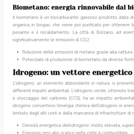
Biometano: energia rinnovabile dal b
Il biometano è un biocarburante gassoso prodotto dalla dige
organica in biogas, che viene poi purificato per ottenere b
pesante e il riscaldamento. La città di Bolzano, ad esem
significativamente le emissioni di CO2.
Riduzione delle emissioni di metano grazie alla cattura 
Potenziale di produzione di biometano da diverse fonti: r
Idrogeno: un vettore energetico
L’idrogeno, un elemento abbondante in natura, si present
differenti impatti ambientali. L’idrogeno verde, ottenuto tram
e stoccaggio del carbonio (CCS), ha un impatto ambientale 
idrogeno convertono l’energia chimica dell’idrogeno in ener
limitato dagli alti costi e dalla mancanza di infrastrutture d
Densità energetica dell’idrogeno: molto elevata, superi
Emissioni zero allo scarico nelle celle a combustibile.