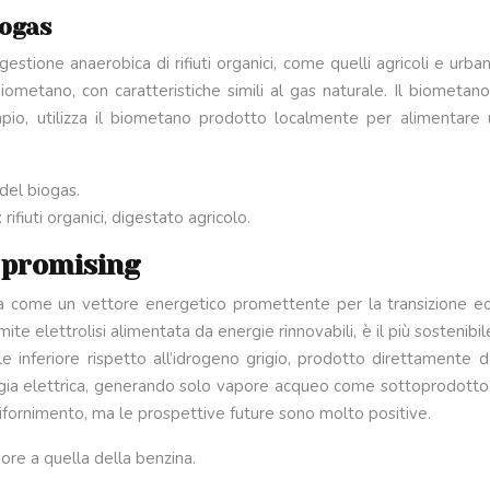
iogas
stione anaerobica di rifiuti organici, come quelli agricoli e urban
iometano, con caratteristiche simili al gas naturale. Il biometan
pio, utilizza il biometano prodotto localmente per alimentare 
del biogas.
ifiuti organici, digestato agricolo.
 promising
a come un vettore energetico promettente per la transizione eco
ite elettrolisi alimentata da energie rinnovabili, è il più sostenibil
inferiore rispetto all’idrogeno grigio, prodotto direttamente da
gia elettrica, generando solo vapore acqueo come sottoprodotto. L’
i rifornimento, ma le prospettive future sono molto positive.
ore a quella della benzina.