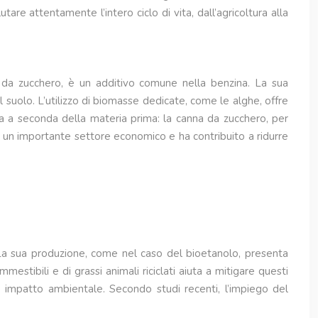
tare attentamente l’intero ciclo di vita, dall’agricoltura alla
e da zucchero, è un additivo comune nella benzina. La sua
l suolo. L’utilizzo di biomasse dedicate, come le alghe, offre
ria a seconda della materia prima: la canna da zucchero, per
a un importante settore economico e ha contribuito a ridurre
e. La sua produzione, come nel caso del bioetanolo, presenta
mestibili e di grassi animali riciclati aiuta a mitigare questi
o impatto ambientale. Secondo studi recenti, l’impiego del