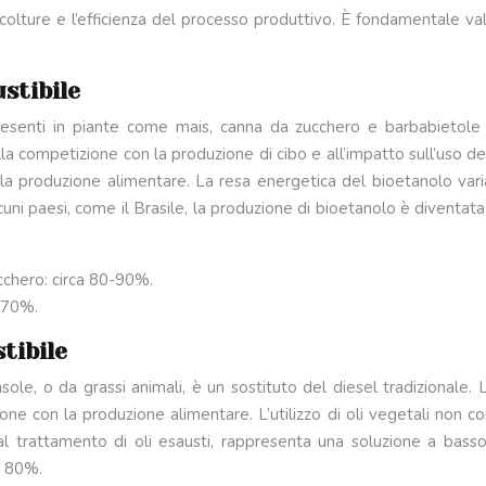
 colture e l’efficienza del processo produttivo. È fondamentale valu
stibile
presenti in piante come mais, canna da zucchero e barbabietol
la competizione con la produzione di cibo e all’impatto sull’uso de
on la produzione alimentare. La resa energetica del bioetanolo va
uni paesi, come il Brasile, la produzione di bioetanolo è diventat
chero: circa 80-90%.
l 70%.
tibile
irasole, o da grassi animali, è un sostituto del diesel tradizional
one con la produzione alimentare. L’utilizzo di oli vegetali non com
dal trattamento di oli esausti, rappresenta una soluzione a bass
al 80%.