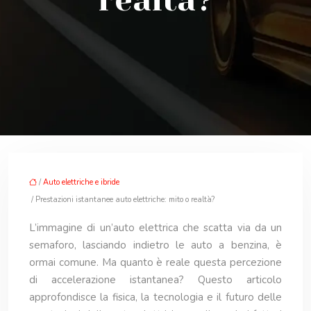
realtà?
/
Auto elettriche e ibride
/ Prestazioni istantanee auto elettriche: mito o realtà?
L’immagine di un’auto elettrica che scatta via da un
semaforo, lasciando indietro le auto a benzina, è
ormai comune. Ma quanto è reale questa percezione
di accelerazione istantanea? Questo articolo
approfondisce la fisica, la tecnologia e il futuro delle