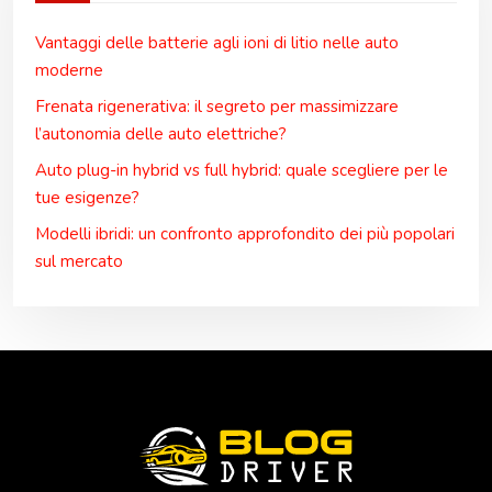
Vantaggi delle batterie agli ioni di litio nelle auto
moderne
Frenata rigenerativa: il segreto per massimizzare
l’autonomia delle auto elettriche?
Auto plug-in hybrid vs full hybrid: quale scegliere per le
tue esigenze?
Modelli ibridi: un confronto approfondito dei più popolari
sul mercato