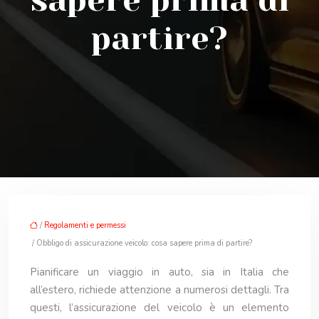
sapere prima di
partire?
/
Regolamenti e permessi
/ Obbligo di assicurazione veicolo: cosa sapere prima di partire?
Pianificare un viaggio in auto, sia in Italia che
all’estero, richiede attenzione a numerosi dettagli. Tra
questi, l’assicurazione del veicolo è un elemento