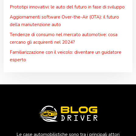
Prototipi innovativi: le auto del futuro in fase di sviluppo
Aggiornamenti software Over-the-Air (OTA): il futuro
della manutenzione auto
Tendenze di consumo nel mercato automotive: cosa
cercano gli acquirenti nel 2024?
Familiarizzazione con il veicolo: diventare un guidatore
esperto
Le case automobilistiche sono tra i principali attori