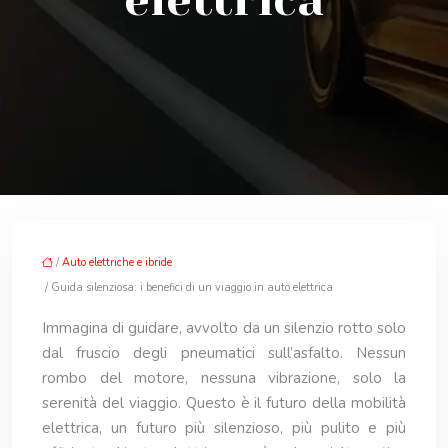
elettrica
/
Auto elettriche e ibride
/ Guida silenziosa: i benefici di un viaggio in auto elettrica
Immagina di guidare, avvolto da un silenzio rotto solo
dal fruscio degli pneumatici sull’asfalto. Nessun
rombo del motore, nessuna vibrazione, solo la
serenità del viaggio. Questo è il futuro della mobilità
elettrica, un futuro più silenzioso, più pulito e più