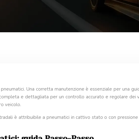
ei pneumatici. Una corretta manutenzione è essenziale per una g
 completa e dettagliata per un controllo accurato e regolare dei
o veicolo.
 stradali è attribuibile a pneumatici in cattivo stato o con pressio
atici: guida Passo-Passo