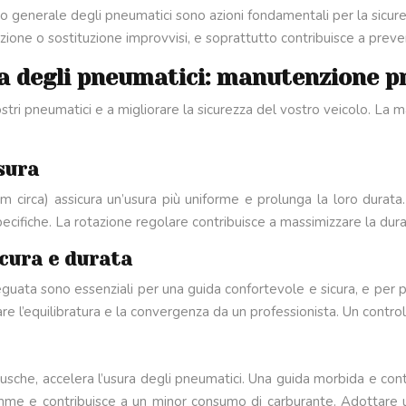
ato generale degli pneumatici sono azioni fondamentali per la sicure
zione o sostituzione improvvisi, e soprattutto contribuisce a preven
a degli pneumatici: manutenzione p
vostri pneumatici e a migliorare la sicurezza del vostro veicolo. La
sura
circa) assicura un’usura più uniforme e prolunga la loro durata.
ni specifiche. La rotazione regolare contribuisce a massimizzare la d
icura e durata
guata sono essenziali per una guida confortevole e sicura, e per pr
lare l’equilibratura e la convergenza da un professionista. Un cont
usche, accelera l’usura degli pneumatici. Una guida morbida e contro
mme e contribuisce a un minor consumo di carburante. Adottare un