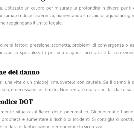
Utilizzate un calibro per misurare la profondità in diversi punti de
nsumato riduce l’aderenza, aumentando il rischio di aquaplaning e d
 che raggiungano il limite legale.
diversi fattori: pressione scorretta, problemi di convergenza o a
 meccanico specializzato per una diagnosi accurata e la correzi
one del danno
., una vite o un chiodo), rimuovetelo con cautela. Se il danno è su
co, è necessario sostituirlo. Non tentate riparazioni fai-da-te s
 codice DOT
lmente situato sul fianco dello pneumatico. Gli pneumatici hanno
roprietà e aumentare il rischio di incidenti. Si consiglia di sosti
la data di fabbricazione per garantire la sicurezza.