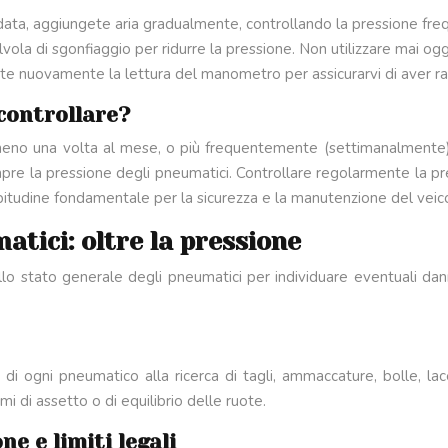
ndata, aggiungete aria gradualmente, controllando la pressione f
lvola di sgonfiaggio per ridurre la pressione. Non utilizzare mai og
ate nuovamente la lettura del manometro per assicurarvi di aver ra
controllare?
almeno una volta al mese, o più frequentemente (settimanalmente)
mpre la pressione degli pneumatici. Controllare regolarmente la pr
abitudine fondamentale per la sicurezza e la manutenzione del veic
atici: oltre la pressione
ello stato generale degli pneumatici per individuare eventuali d
lo di ogni pneumatico alla ricerca di tagli, ammaccature, bolle, l
i di assetto o di equilibrio delle ruote.
e e limiti legali