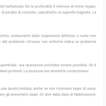
l battistrada. Se la profondità è inferiore al limite legale,
i perdite di controllo, soprattutto su superfici bagnate. La
ssetto, componenti delle sospensioni difettosi, o ruote non
one del problema. Un’usura non uniforme indica un problema
perficiale, una riparazione potrebbe essere possibile. Se il
u danni profondi. La sicurezza non ammette compromessi.
 una durata limitata, anche se non mostrano segni di usura.
tuire gli pneumatici dopo 10 anni dalla data di fabbricazione,