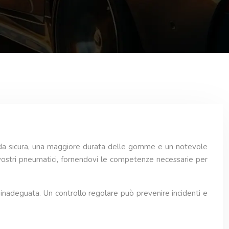
uida sicura, una maggiore durata delle gomme e un notevole
 vostri pneumatici, fornendovi le competenze necessarie per
ne inadeguata. Un controllo regolare può prevenire incidenti e