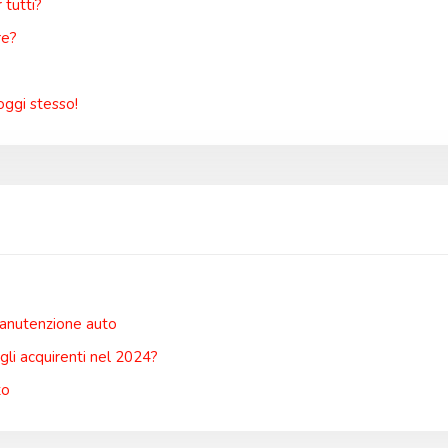
tutti?
re?
oggi stesso!
manutenzione auto
li acquirenti nel 2024?
to