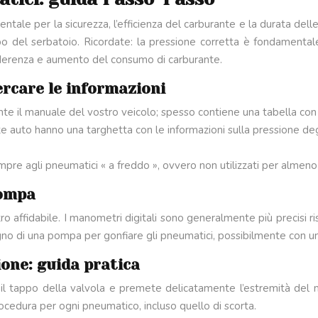
ale per la sicurezza, l’efficienza del carburante e la durata dell
po del serbatoio. Ricordate: la pressione corretta è fondamenta
aderenza e aumento del consumo di carburante.
ercare le informazioni
 il manuale del vostro veicolo; spesso contiene una tabella con le 
e auto hanno una targhetta con le informazioni sulla pressione de
empre agli pneumatici « a freddo », ovvero non utilizzati per almen
pompa
 affidabile. I manometri digitali sono generalmente più precisi ris
sogno di una pompa per gonfiare gli pneumatici, possibilmente con
one: guida pratica
 il tappo della valvola e premete delicatamente l’estremità del 
ocedura per ogni pneumatico, incluso quello di scorta.